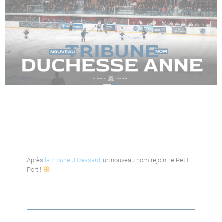
Après
la tribune J.Cassard
, un nouveau nom rejoint le Petit
Port !