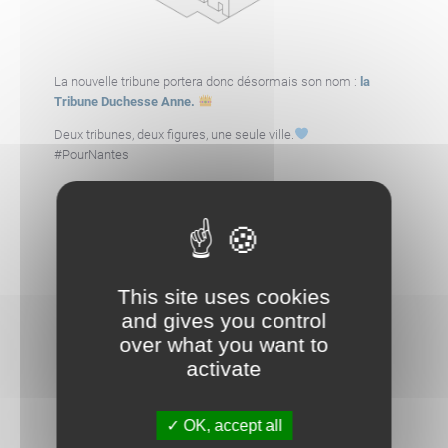
La nouvelle tribune portera donc désormais son nom :
la
Tribune Duchesse Anne.
Deux tribunes, deux figures, une seule ville.
#PourNantes
This site uses cookies
and gives you control
over what you want to
AUTRES ACTUALITÉS
activate
OK, accept all