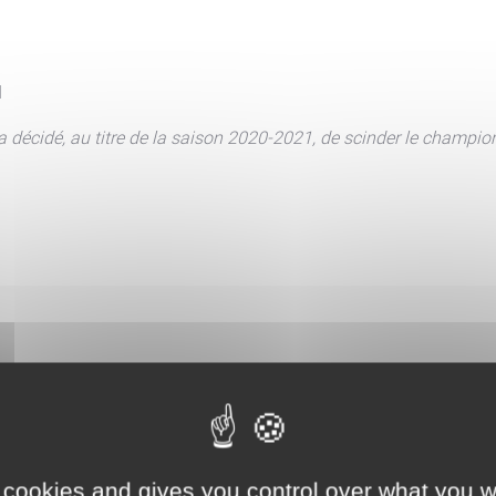
d
a décidé, au titre de la saison 2020-2021, de scinder le champio
 cookies and gives you control over what you w