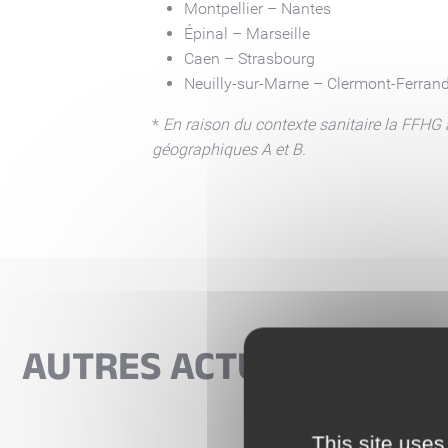
Montpellier – Nantes
Épinal – Marseille
Caen – Strasbourg
Neuilly-sur-Marne – Clermont-Ferran
*
En raison du contexte sanitaire la FFHG 
géographiques A et B.
AUTRES ACTUALITÉS
This site uses