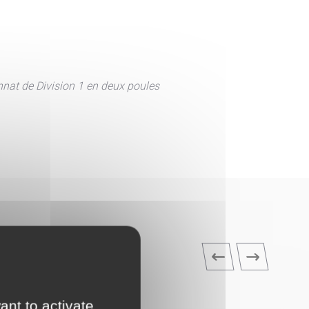
nnat de Division 1 en deux poules
ant to activate