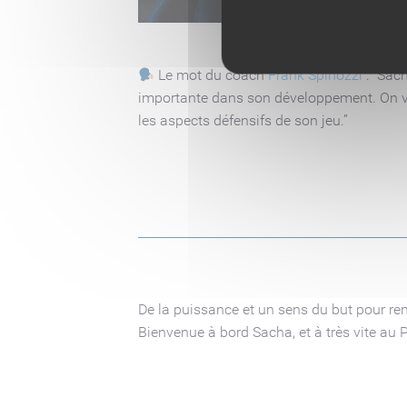
Le mot du coach
Frank Spinozzi
:
“Sach
importante dans son développement. On va 
les aspects défensifs de son jeu.”
De la puissance et un sens du but pour ren
Bienvenue à bord Sacha, et à très vite au P