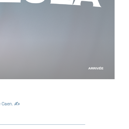
e Caen. ✍️