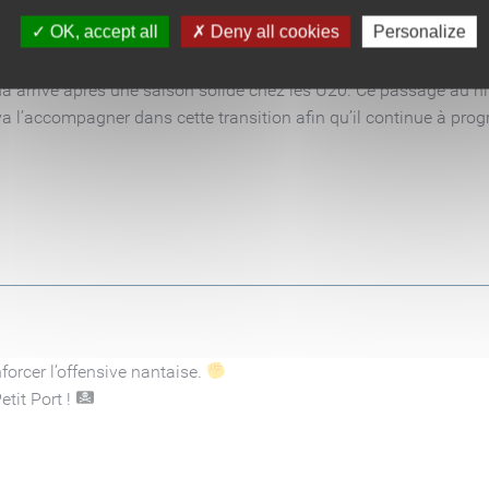
OK, accept all
Deny all cookies
Personalize
a arrive après une saison solide chez les U20. Ce passage au n
l’accompagner dans cette transition afin qu’il continue à progr
forcer l’offensive nantaise.
etit Port !