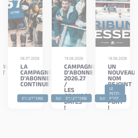
06.07.2026
19.06.2026
18.06.2026
IEW
LA
CAMPAGNE
UN
IT
CAMPAGNE
D’ABONNEMENTS
NOUVEAU
D’ABONNEMENTS
2026.27
NOM
CONTINUE
/
REJOINT
T
LES
LE
LE
PETIT-
GRANDES
PETIT
BILLETTERIE
SUPPORTERS
BILLETTERIE
SUPPORTERS
PORT
LIRE
LIRE
LIRE
DATES
PORT
!
!