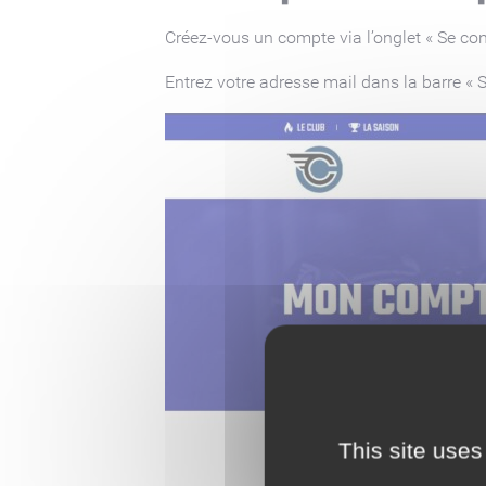
Créez-vous un compte via l’onglet « Se conn
Entrez votre adresse mail dans la barre « S’
This site uses