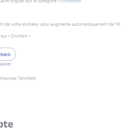
e et cliquez sur la catégorie «
Enchères
« .
ant de votre enchère, celui augmente automatiquement de 1€.
sur « Enchérir ».
mportez l’enchère.
pte