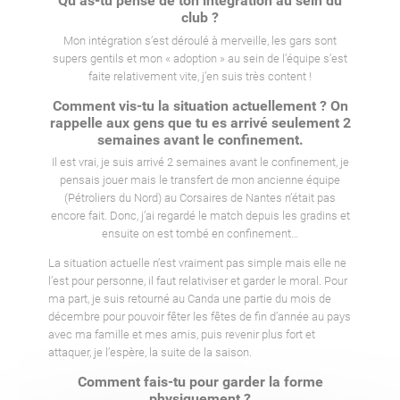
Qu’as-tu pensé de ton intégration au sein du
club ?
Mon intégration s’est déroulé à merveille, les gars sont
supers gentils et mon « adoption » au sein de l’équipe s’est
faite relativement vite, j’en suis très content !
Comment vis-tu la situation actuellement ? On
rappelle aux gens que tu es arrivé seulement 2
semaines avant le confinement.
Il est vrai, je suis arrivé 2 semaines avant le confinement, je
pensais jouer mais le transfert de mon ancienne équipe
(Pétroliers du Nord) au Corsaires de Nantes n’était pas
encore fait. Donc, j’ai regardé le match depuis les gradins et
ensuite on est tombé en confinement…
La situation actuelle n’est vraiment pas simple mais elle ne
l’est pour personne, il faut relativiser et garder le moral. Pour
ma part, je suis retourné au Canda une partie du mois de
décembre pour pouvoir fêter les fêtes de fin d’année au pays
avec ma famille et mes amis, puis revenir plus fort et
attaquer, je l’espère, la suite de la saison.
Comment fais-tu pour garder la forme
physiquement ?