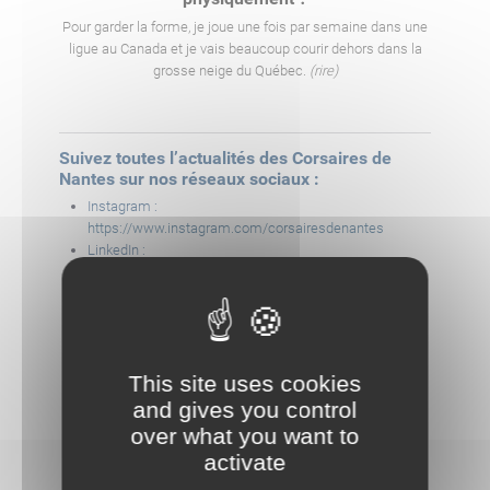
Pour garder la forme, je joue une fois par semaine dans une
ligue au Canada et je vais beaucoup courir dehors dans la
grosse neige du Québec.
(rire)
Suivez toutes l’actualités des Corsaires de
Nantes sur nos réseaux sociaux :
Instagram :
https://www.instagram.com/corsairesdenantes
LinkedIn :
https://www.linkedin.com/company/corsaires-de-
nantes
Facebook :
https://www.facebook.com/CorsairesNantes
Twitter :
https://twitter.com/CorsairesNantes
This site uses cookies
and gives you control
over what you want to
activate