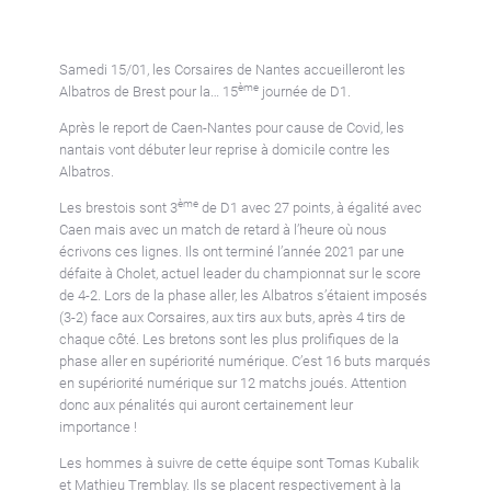
Samedi 15/01, les Corsaires de Nantes accueilleront les
ème
Albatros de Brest pour la… 15
journée de D1.
Après le report de Caen-Nantes pour cause de Covid, les
nantais vont débuter leur reprise à domicile contre les
Albatros.
ème
Les brestois sont 3
de D1 avec 27 points, à égalité avec
Caen mais avec un match de retard à l’heure où nous
écrivons ces lignes. Ils ont terminé l’année 2021 par une
défaite à Cholet, actuel leader du championnat sur le score
de 4-2. Lors de la phase aller, les Albatros s’étaient imposés
(3-2) face aux Corsaires, aux tirs aux buts, après 4 tirs de
chaque côté. Les bretons sont les plus prolifiques de la
phase aller en supériorité numérique. C’est 16 buts marqués
en supériorité numérique sur 12 matchs joués. Attention
donc aux pénalités qui auront certainement leur
importance !
Les hommes à suivre de cette équipe sont Tomas Kubalik
et Mathieu Tremblay. Ils se placent respectivement à la