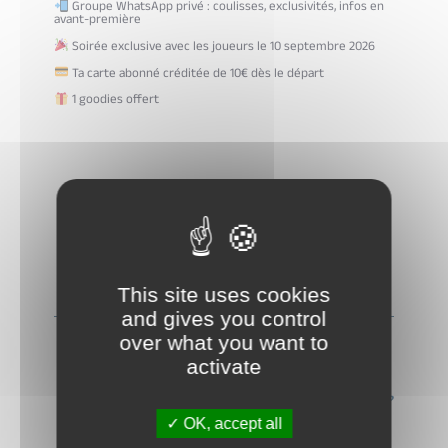
Groupe WhatsApp privé : coulisses, exclusivités, infos en
avant-première
Soirée exclusive avec les joueurs le 10 septembre 2026
Ta carte abonné créditée de 10€ dès le départ
1 goodies offert
JE M'ABONNE
This site uses cookies
and gives you control
over what you want to
activate
Vous avez une question concernant les (ré)abonnements ?
OK, accept all