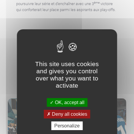
ème
poursuivre leur série et d’enchaîner avec une 3
victoire
qui conforterait leur place parmi les aspirants aux play-offs.
AUTRES ACTUALITÉS
This site uses cookies
and gives you control
over what you want to
activate
OK, accept all
Deny all cookies
Personalize