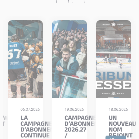
06.07.2026
19.06.2026
18.06.2026
IEW
LA
CAMPAGNE
UN
IT
CAMPAGNE
D’ABONNEMENTS
NOUVEAU
D’ABONNEMENTS
2026.27
NOM
CONTINUE
/
REJOINT