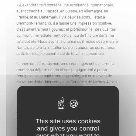
« Alexander Stein possède une expérience internationale,
ayant coaché au Canada, en Suisse, en Allemagne, en
France, et au Danemark. Il y a deux saisons, il était à
Clermont-Ferrand, où il a laissé une impression positive.
C’est un entraîneur rigoureux et professionnel, des qualités
qui m’ont immédiatement convaincu de l’inclure dans ma
liste cet été. Nous avons la chance qu’il réside désormais à
Nantes, suite à la mutation de son épouse, ce qui renforce
cette formidable opportunité de travailler ensemble.
L’année dernière, nos nombreux échanges ont clairement
montré sa détermination et son engagement à porter
l’équipe au plus haut niveau possible, tout en relevant de
nouveaux défis : bienvenue aux Corsaires de Nantes Alex. »
Nous avons hâte de vous retrouver au Petit Port le 9 octobre
prochain, mais place dès ce samedi au déplacement à
Epinal.
This site uses cookies
and gives you control
Le Comité Directeur du NAHG
over what you want to