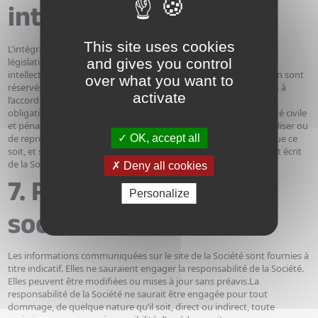
intellectuelle
This site uses cookies
L’intégralité du site Internet de la Société est protégée par les
législations Françaises et Internationales relatives à la propriété
and gives you control
intellectuelle.Tous les droits de reproduction et de représentation sont
over what you want to
réservés.Toutes reproductions et représentations sont soumises à
activate
l’accord exprès et préalable de la Société.Le non-respect de cette
obligation constitue une contrefaçon engageant la responsabilité civile
et pénale de son auteur.De même, il est strictement interdit d’utiliser ou
de reproduire le nom de la Société et son logo, à quelque titre que ce
OK, accept all
soit, et sur quelque support que ce soit, sans l’accord préalable et écrit
de la Société.
Deny all cookies
7. Responsabilité de la
Personalize
société
Les informations communiquées sur le site de la Société sont fournies à
titre indicatif. Elles ne sauraient engager la responsabilité de la Société.
Elles peuvent être modifiées ou mises à jour sans préavis.La
responsabilité de la Société ne saurait être engagée pour tout
dommage, de quelque nature qu’il soit, direct ou indirect, toute