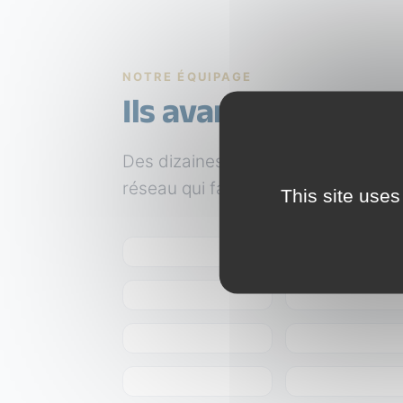
NOTRE ÉQUIPAGE
Ils avancent avec 
Des dizaines d’entreprises du terri
réseau qui fait bouger Nantes.
This site uses