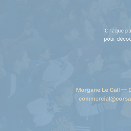
Chaque pa
pour décou
Morgane Le Gall — 
commercial@corsai