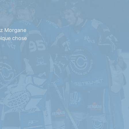
ez Morgane
elque chose