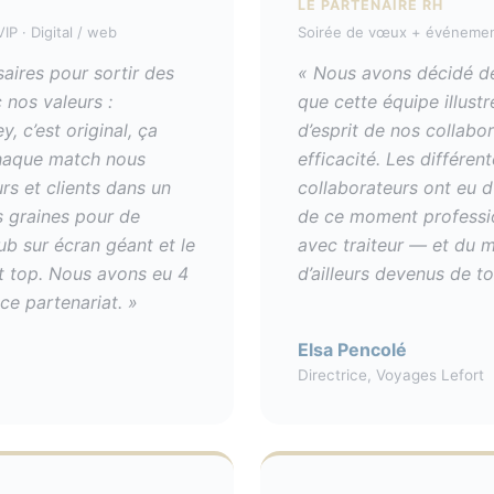
LE PARTENAIRE RH
IP · Digital / web
Soirée de vœux + événements
saires pour sortir des
« Nous avons décidé de
 nos valeurs :
que cette équipe illustr
, c’est original, ça
d’esprit de nos collabo
 chaque match nous
efficacité. Les différe
rs et clients dans un
collaborateurs ont eu d
s graines pour de
de ce moment professio
ub sur écran géant et le
avec traiteur — et du m
est top. Nous avons eu 4
d’ailleurs devenus de t
ce partenariat. »
Elsa Pencolé
Directrice, Voyages Lefort