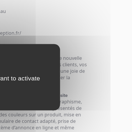
eau
eption.fr/
 d’activité, optez pour une nouvelle
rt, une référence web à vos clients, vos
ipe de super-héros se fera une joie de
yons X afin de vous proposer la
ant to activate
votre
.
projet web
permet d’avoir un
ur-mesure
site
 de fonctionnalités et de graphisme,
produits ou services sont présentés de
 des couleurs sur un produit, mise en
mulaire de contact adapté, prise de
stème d’annonce en ligne et même