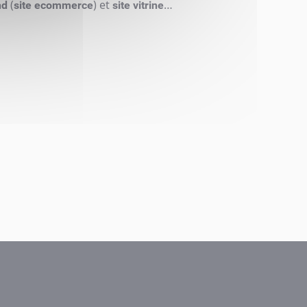
(
) et
…
nd
site ecommerce
site vitrine