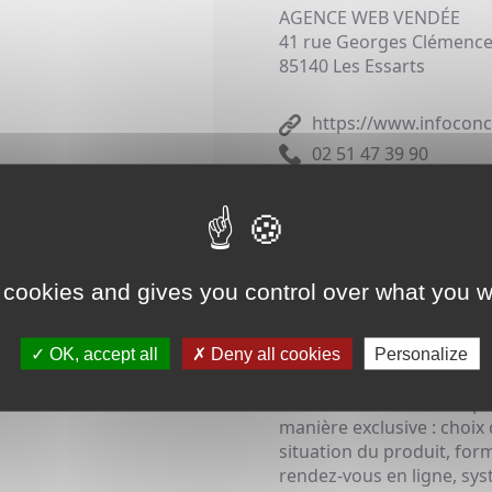
AGENCE WEB VENDÉE
41 rue Georges Clémenc
85140 Les Essarts
https://www.infoconc
02 51 47 39 90
Peu importe votre domaine
tactique : offrez un suppo
collaborateurs. Notre équ
passer vos besoins aux ra
 cookies and gives you control over what you w
meilleure solution pour 
La réalisation d’un
OK, accept all
Deny all cookies
Personalize
site s
unique en matière
internet
tout est réalisable. Vos 
manière exclusive : choix
situation du produit, for
rendez-vous en ligne, sy