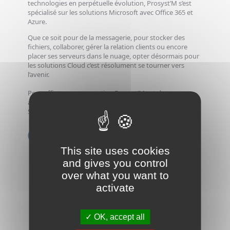
technologies en perpétuelle évolution, Prosyst’M s’est
spécialisé sur les solutions Microsoft avec Office 365 et
Azure.
Que ce soit pour de la messagerie, pour stocker des
fichiers, collaborer, gérer la relation clients ou encore
placer ses serveurs dans le nuage, opter désormais pour
les solutions Cloud c’est résolument se tourner vers
l’avenir.
Pour affirmer son expertise, Prosyst’M est devenu
adhérent du Microsoft Partner Network et s’est agréé
Silver Cloud pour les PME.
This site uses cookies
and gives you control
over what you want to
activate
OK, accept all