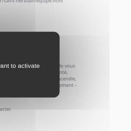
r/saint-herblain/equipe.html
cialisée sur les marchés:
ant to activate
e savoir-faire nous permet de vous
de la Protection sociale, santé,
et collective – Dommages, incendie,
sabilité civile pro, environnement –
gins – Bris de machine.
acter.