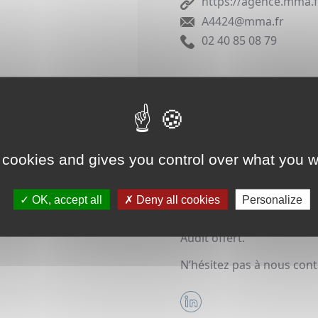
https://agence.mma.f
A4424@mma.fr
02 40 85 08 79
Notre agence MMA est spé
-Professionnels
-BTP Entreprises
-ERP
-Industriels
 cookies and gives you control over what you w
Notre expérience et notr
accompagner sur le volet 
prévoyance, individuelle 
OK, accept all
Deny all cookies
Personalize
Perte financière – Respon
Flotte des véhicules et en
Audit offert.
N’hésitez pas à nous cont