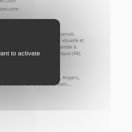
tes.com
ntes.com
t et grand format, à Bouguenais.
s travaux de communication visuelle et
petit et grand format. Implantée à
ant to activate
 de Nantes, en Loire-Atlantique (44),
dans la publicité adhésive
ue.
nd Ouest) : Nantes, Rennes, Angers,
 Chateaubriant, Ancenis, Blain,…