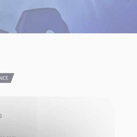
NCE
g