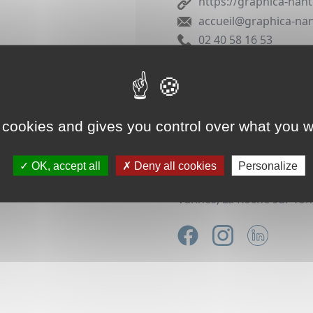
https://graphica-nan
accueil@graphica-na
02 40 58 16 53
Imprimeur numérique peti
Graphic’a réalise tous vo
d’impression numérique, 
 cookies and gives you control over what you w
Bouguenais, en périphérie
nous sommes spécialisés 
traditionnelle et numériq
OK, accept all
Deny all cookies
Personalize
Zones d’intervention (Gra
Vannes, La Roche sur Yon,