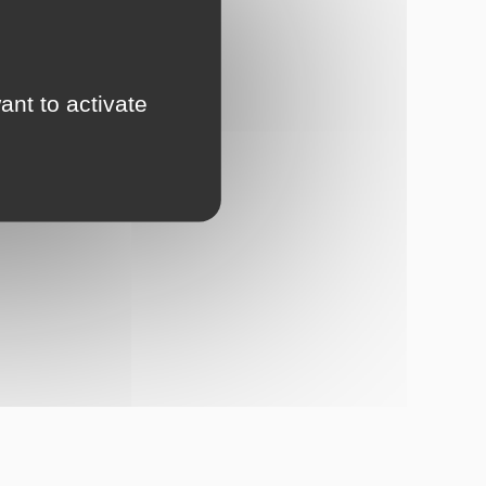
ue-brewery.fr/
ant to activate