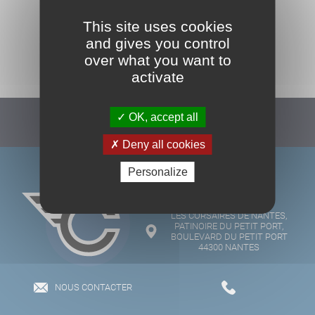
This site uses cookies
and gives you control
TOUS NOS PARTENAIRES
over what you want to
activate
OK, accept all
Suivez-nous :
Deny all cookies
Personalize
LES CORSAIRES DE NANTES,
PATINOIRE DU PETIT PORT,
BOULEVARD DU PETIT PORT
44300 NANTES
NOUS CONTACTER