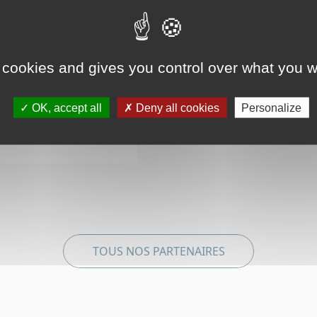
expertise au bon moment 
projets clés. Qu’il s’agiss
expert en portage salaria
complexité pour votre ent
 cookies and gives you control over what you w
OK, accept all
Deny all cookies
Personalize
TOUS NOS PARTENAIRES