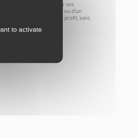
pour sécuriser et accélérer vos
e d’un salarié, d’un freelance ou d’un
l, nous coordonnons le bon profil, sans
reprise.
ant to activate