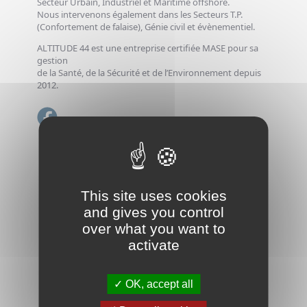
Secteur Urbain, Industriel et Maritime offshore.
Nous intervenons également dans les Secteurs T.P.
(Confortement de falaise), Génie civil et évènementiel.
ALTITUDE 44 est une entreprise certifiée MASE pour sa
gestion
de la Santé, de la Sécurité et de l’Environnement depuis
2012.
This site uses cookies
and gives you control
over what you want to
activate
OK, accept all