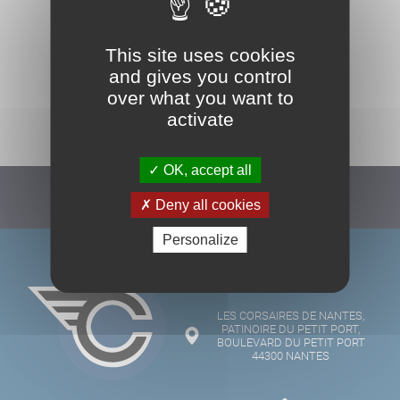
This site uses cookies
and gives you control
over what you want to
TOUS NOS PARTENAIRES
activate
OK, accept all
Deny all cookies
Suivez-nous :
Personalize
LES CORSAIRES DE NANTES,
PATINOIRE DU PETIT PORT,
BOULEVARD DU PETIT PORT
44300 NANTES