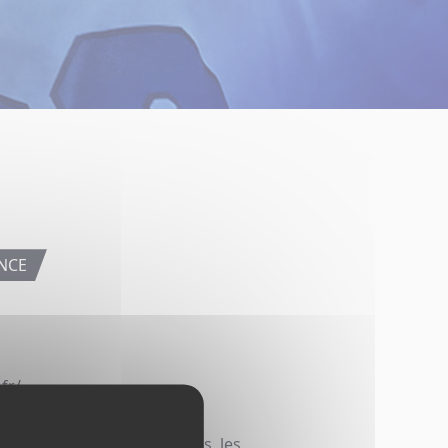
NCE
fr/
os émissions, les actualités, les