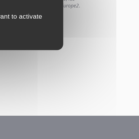
rs et bien plus encore sur
Europe2
.
ant to activate