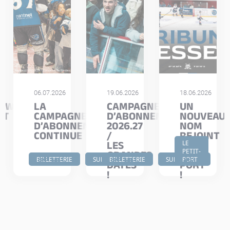
06.07.2026
19.06.2026
18.06.2026
IEW
LA
CAMPAGNE
UN
IT
CAMPAGNE
D’ABONNEMENTS
NOUVEAU
D’ABONNEMENTS
2026.27
NOM
CONTINUE
/
REJOINT
T
LES
LE
LE
PETIT-
GRANDES
PETIT
BILLETTERIE
SUPPORTERS
BILLETTERIE
SUPPORTERS
PORT
LIRE
LIRE
LIRE
DATES
PORT
!
!