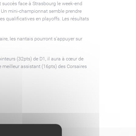
nt succès face à Strasbourg le week-end
. Un mini-championnat semble prendre
s qualificatives en playoffs. Les résultats
aire, les nantais pourront s’appuyer sur
inteurs (32pts) de D1, il aura à cœur de
e meilleur assistant (16pts) des Corsaires