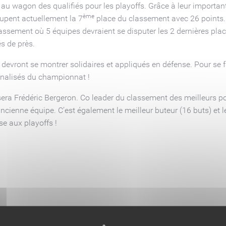
s au wagon des qualifiés pour les playoffs. Grâce à leur importa
ème
upent actuellement la 7
place du classement avec 26 points
ssement où 5 équipes devraient se disputer les 2 dernières place
és de près.
 devront se montrer solidaires et appliqués en défense. Pour se f
pénalisés du championnat !
sera Frédéric Bergeron. Co leader du classement des meilleurs po
ncienne équipe. C’est également le meilleur buteur (16 buts) et l
se aux playoffs !