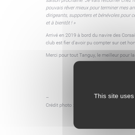
saison prochaine. Je vais retourner chez m
pouvais rêver mieux pour terminer mes anné
dirigeants, supporters et bénévoles pour c
et à bientôt ! »
Arrivé en 2019 à bord du navire des Corsa
club est fier d’avoir pu compter sur cet ho
Merci pour tout Tanguy, le meilleur pour la
This site uses
–
Crédit photo : Guillaume François