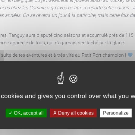
oi, en Belgique, où je travaillerai et jouerai aussi au hockey l
es chez les Corsaires qu’avec ce titre remporté cette saison. Je 
es années. On se reverra un jour à la patinoire, mais cette fois 
ires, Tanguy aura disputé cinq saisons et accumulé près de 115
mme apprécié de tous, qui n’a jamais rien lâché sur la glace.
 suite de tes aventures et à très vite au Petit Port champion !
 cookies and gives you control over what you w
OK, accept all
Deny all cookies
Personalize