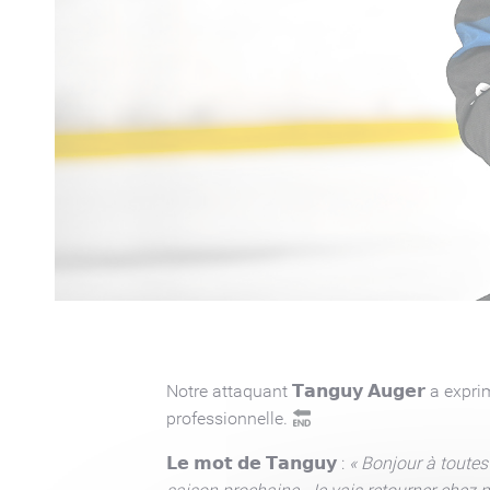
Notre attaquant 𝗧𝗮𝗻𝗴𝘂𝘆 𝗔𝘂𝗴𝗲𝗿 a ex
professionnelle.
𝗟𝗲 𝗺𝗼𝘁 𝗱𝗲 𝗧𝗮𝗻𝗴𝘂𝘆 :
« Bonjour à toutes 