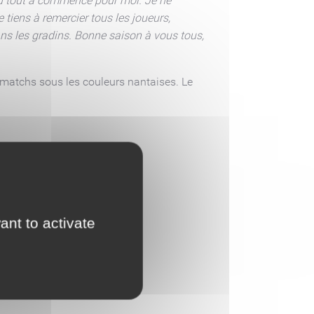
à où tout a commencé pour moi. Je ne
tiens à remercier tous les joueurs,
dans les gradins. Bonne saison à vous tous,
 matchs sous les couleurs nantaises. Le
ant to activate