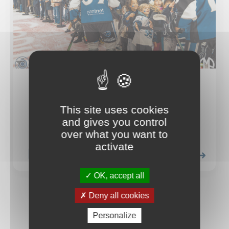
06.07.2026
LA CAMPAGNE D’ABONNEMENTS
This site uses cookies
CONTINUE
and gives you control
over what you want to
activate
BILLETTERIE
SUPPORTERS
LIRE
OK, accept all
Deny all cookies
TOUTES LES ACTUALITÉS
Personalize