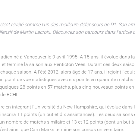
’est révélé comme l’un des meilleurs défenseurs de D1. Son arr
fensif de Martin Lacroix. Découvrez son parcours dans l’article 
dien né à Vancouver le 9 avril 1995. A 15 ans, il évolue dans 
 et termine la saison aux Penticton Vees. Durant ces deux saisons
que saison. A l’été 2012, alors âgé de 17 ans, il rejoint l’équi
un point de vue statistiques avec six points en quarante match
 quelques 28 points en 57 matchs, plus cinq nouveaux points en
 de BCHL.
aire en intégrant l’Université du New Hampshire, qui évolue dan
 inscrira 11 points (un but et dix assistances). Les deux saisons
un nombre de matchs similaire et 13 et 12 points (dont un but à
c’est ainsi que Cam Marks termine son cursus universitaire.