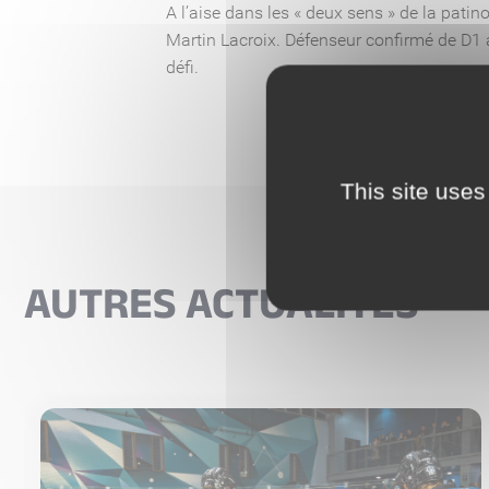
A l’aise dans les « deux sens » de la pat
Martin Lacroix. Défenseur confirmé de D1 
défi.
This site uses
AUTRES ACTUALITÉS