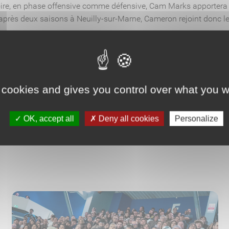
inoire, en phase offensive comme défensive, Cam Marks apportera
après deux saisons à Neuilly-sur-Marne, Cameron rejoint donc l
 cookies and gives you control over what you w
OK, accept all
Deny all cookies
Personalize