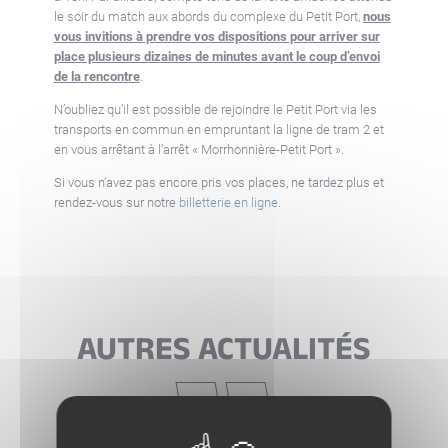
le soir du match aux abords du complexe du Petit Port,
nous
vous invitions à prendre vos dispositions pour arriver sur
place plusieurs dizaines de minutes avant le coup d’envoi
de la rencontre
.
N’oubliez qu’il est possible de rejoindre le Petit Port via les
transports en commun en empruntant la ligne de tram 2 et
en vous arrêtant à l’arrêt « Morrhonnière-Petit Port ».
Si vous n’avez pas encore pris vos places, ne tardez plus et
rendez-vous sur notre
billetterie en ligne
.
AUTRES ACTUALITÉS