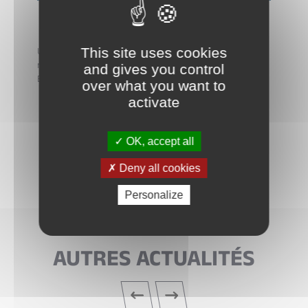
This site uses cookies
Un profil offensif et mobile pour dynamiser l’attaque
nantaise.
and gives you control
Bienvenue à bord Joan, à très vite au Petit Port !
over what you want to
activate
OK, accept all
Deny all cookies
Personalize
AUTRES ACTUALITÉS