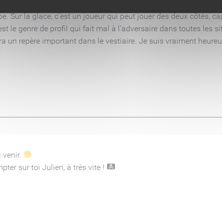
suis vraiment content de retrouver Julien. On a une vraie relation
. Sur la glace, c’est un joueur qui peut jouer des deux côtés, c
 le genre de profil qui fait mal à l’adversaire dans toutes les s
sera un repère important dans le vestiaire. Je suis vraiment heure
 venir.
ter sur toi Julien, à très vite !