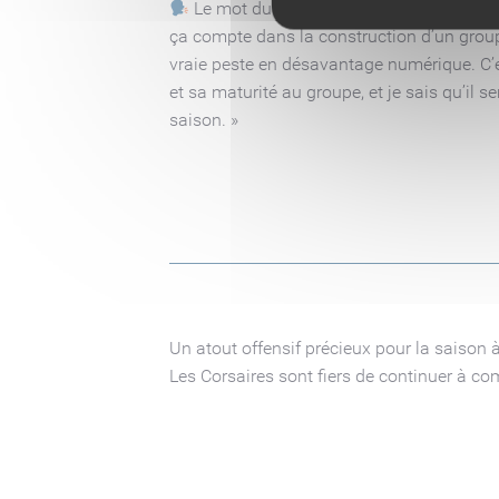
Le mot du coach
Frank Spinozzi
: «
Je 
ça compte dans la construction d’un groupe
vraie peste en désavantage numérique. C’est
et sa maturité au groupe, et je sais qu’il 
saison. »
Un atout offensif précieux pour la saison à
Les Corsaires sont fiers de continuer à comp