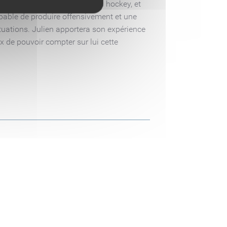
, une amitié qui va au-delà du hockey, et
apable de produire offensivement et une
ituations. Julien apportera son expérience
ux de pouvoir compter sur lui cette