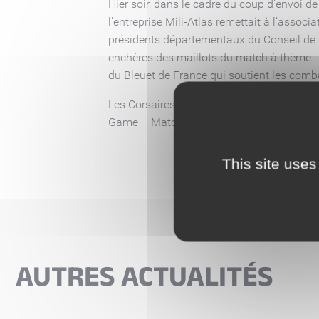
Hier soir, dans le cadre du coup d’envoi
l’entreprise Mili-Atlas remettait à l’asso
présidents départementaux du Conseil de l’
enchères des maillots du match à thème : 
du Bleuet de France qui soutient les combat
Les Corsaires de Nantes tiennent à remerci
Game – Match des Armées qui permet aujou
This site uses
AUTRES ACTUALITÉS