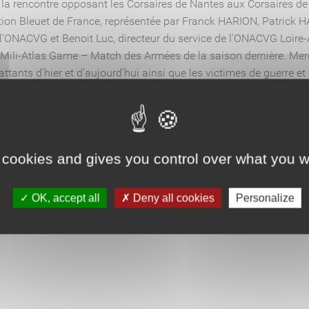
 de la rencontre opposant les Corsaires de Nantes aux Corsaire
ciation Bleuet de France, représentée par Franck HARION, Patric
ONACVG et Benoit Luc, directeur du service de l’ONACVG Loire-Atl
Mili-Atlas Game – Match des Armées de la saison dernière. Merci
tants d’hier et d’aujourd’hui ainsi que les victimes de guerre et
er leur partenaire Mili-Atlas pour son soutien et son support dans
rd’hui d’accompagner et de soutenir la cause du Bleuet de Fr
 cookies and gives you control over what you w
OK, accept all
Deny all cookies
Personalize