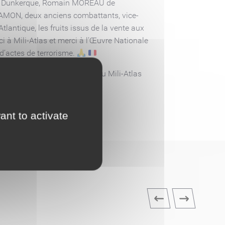
s de Dunkerque, Romain MOREAU de
k HAMON, deux anciens combattants, vice-
antique, les fruits issus de la vente aux
 à Mili-Atlas et merci à l’Œuvre Nationale
 d’actes de terrorisme.
 le cadre de l’organisation du Mili-Atlas
ance.
ant to activate