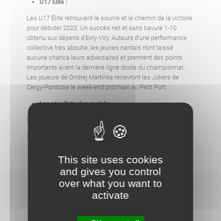
U17 Élite :
Les U17 Élite retrouvent le sourire et le chemin de la victoire
pour débuter 2023. Un succès net et sans bavure 1-10
obtenu aux dépens d’Evry-Viry. Auteurs d’une performance
collective très aboutie, les jeunes nantais n’ont laissé
aucune chance leurs adversaires et prennent des points
importants avant la dernière ligne droite du championnat.
Les joueurs de Ondrej Martinka recevront les Jokers de
Cergy-Pontoise le week-end prochain au Petit Port.
Les résultats des matchs :
07/01/2023 – Nantes
Cholet (D1) : 0-4
07/01/2023 – Evry-Viry
Nantes (U17) : 1-10
This site uses cookies
and gives you control
over what you want to
activate
AUTRES ACTUALITÉS