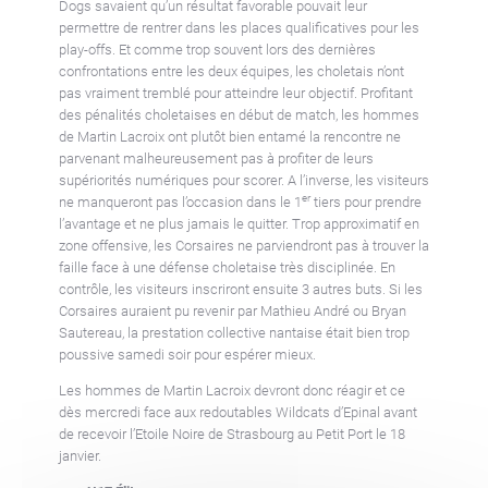
Dogs savaient qu’un résultat favorable pouvait leur
permettre de rentrer dans les places qualificatives pour les
play-offs. Et comme trop souvent lors des dernières
confrontations entre les deux équipes, les choletais n’ont
pas vraiment tremblé pour atteindre leur objectif. Profitant
des pénalités choletaises en début de match, les hommes
de Martin Lacroix ont plutôt bien entamé la rencontre ne
parvenant malheureusement pas à profiter de leurs
supériorités numériques pour scorer. A l’inverse, les visiteurs
er
ne manqueront pas l’occasion dans le 1
tiers pour prendre
l’avantage et ne plus jamais le quitter. Trop approximatif en
zone offensive, les Corsaires ne parviendront pas à trouver la
faille face à une défense choletaise très disciplinée. En
contrôle, les visiteurs inscriront ensuite 3 autres buts. Si les
Corsaires auraient pu revenir par Mathieu André ou Bryan
Sautereau, la prestation collective nantaise était bien trop
poussive samedi soir pour espérer mieux.
Les hommes de Martin Lacroix devront donc réagir et ce
dès mercredi face aux redoutables Wildcats d’Epinal avant
de recevoir l’Etoile Noire de Strasbourg au Petit Port le 18
janvier.