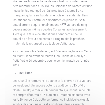
Malgré une bonne entame de match et un bon deuxième
tiers (comme face à Tours), les Corsaires de Nantes ont une
nouvelle fois manqué de réalisme face à Marseille ne
marquant qu’un seul but dans le troisième et dernier tiers.
Insuffisant pour battre des Spartiates en pleine réussite
ème
actuellement et qui enchaînent une 4
victoire de rang
dépassant du même coup les Corsaires au classement.
Alors que la feuille de statistiques penchent à l’heure
actuelle en faveur des nantais il s’agira dès le prochain
match de le retranscrire au tableau d’affichage.
Prochain match à l’extérieur, le 17 décembre, face aux Yétis
du Mont-Blanc avant de recevoir les Bisons de Neuilly au
Petit Port le 20 décembre pour le dernier match de l’année
2022.
U20
Élite :
Les U20 Élite retrouvent le sourire et le chemin de la victoire
ce week-end. Un succès obtenu aux dépens d’Evry-Viry.
Noah Oswald, le meilleur buteur nantais, a inscrit un doublé
et compte désormais 15 buts en 11 matchs disputés avec
les U20. Au-delà de cette performance individuelle, c’est la
solidité des nantais qui est à souligner dans ce match