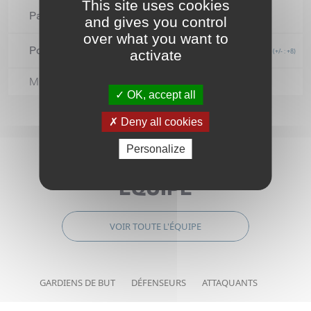
This site uses cookies
Passes décisives
4
and gives you control
over what you want to
Points
8
(+/- : +8)
activate
Minutes de pénalité
OK, accept all
Deny all cookies
Personalize
ÉQUIPE
VOIR TOUTE L'ÉQUIPE
GARDIENS DE BUT
DÉFENSEURS
ATTAQUANTS