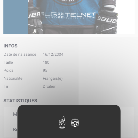
INFOS
Date de naissance
16/12/2004
Taille
180
Poids
95
Nationalité
Français(e)
Tir
Droitier
STATISTIQUES
Matchs joués
34
Buts
4