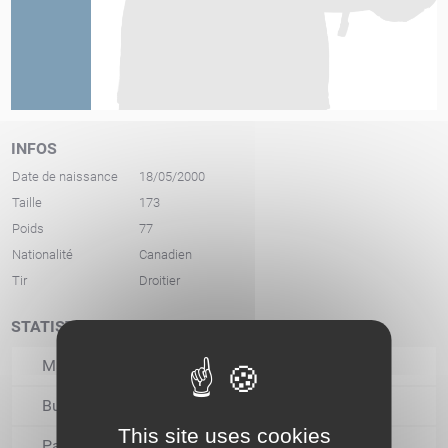
INFOS
Date de naissance
18/05/2000
Taille
173
Poids
77
Nationalité
Canadien
Tir
Droitier
STATISTIQUES
Matchs joués
Buts
This site uses cookies
Passes décisives