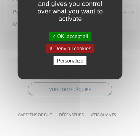
and gives you control
over what you want to
Points
(+/- : +8)
activate
Minutes de pénalité
OK, accept all
Deny all cookies
Personalize
ÉQUIPE
VOIR TOUTE L'ÉQUIPE
GARDIENS DE BUT
DÉFENSEURS
ATTAQUANTS