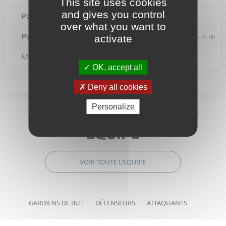
This site uses cookies
and gives you control
Passes décisives
over what you want to
Points
activate
(+/- : +8)
Minutes de pénalité
OK, accept all
Deny all cookies
Personalize
ÉQUIPE
VOIR TOUTE L'ÉQUIPE
GARDIENS DE BUT
DÉFENSEURS
ATTAQUANTS