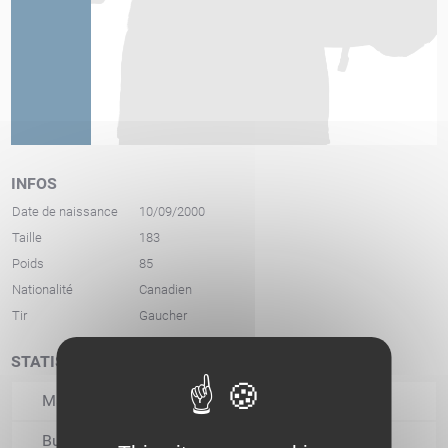
INFOS
Date de naissance
10/09/2000
Taille
183
Poids
85
Nationalité
Canadien
Tir
Gaucher
STATISTIQUES
Matchs joués
Buts